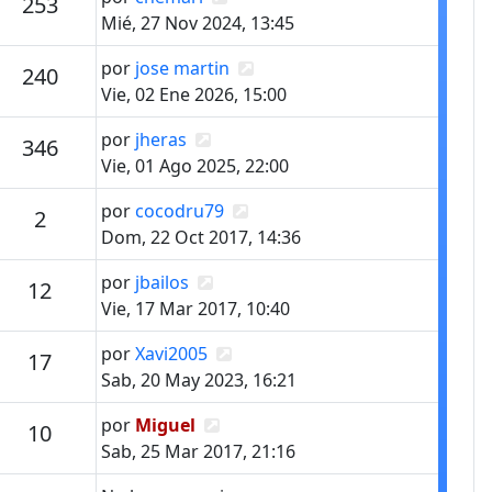
s
Mensajes
253
Mié, 27 Nov 2024, 13:45
Último mensaje
Ver último mensaje
por
jose martin
s
Mensajes
240
Vie, 02 Ene 2026, 15:00
Último mensaje
Ver último mensaje
por
jheras
s
Mensajes
346
Vie, 01 Ago 2025, 22:00
Último mensaje
Ver último mensaje
por
cocodru79
Mensajes
2
Dom, 22 Oct 2017, 14:36
Último mensaje
Ver último mensaje
por
jbailos
Mensajes
12
Vie, 17 Mar 2017, 10:40
Último mensaje
Ver último mensaje
por
Xavi2005
Mensajes
17
Sab, 20 May 2023, 16:21
Último mensaje
Ver último mensaje
por
Miguel
Mensajes
10
Sab, 25 Mar 2017, 21:16