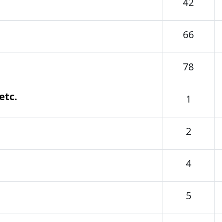
Tema
42
Tema
66
Tema
78
etc.
Temas
1
Temas
2
Temas
4
Temas
5