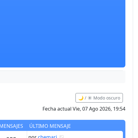
🌙 / ☀️ Modo oscuro
Fecha actual Vie, 07 Ago 2026, 19:54
MENSAJES
ÚLTIMO MENSAJE
Último mensaje
Ver último mensaje
por
chemari