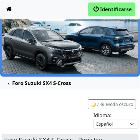
Obviar
Identificarse
Foro Suzuki SX4 S-Cross
🌙 / ☀️ Modo oscuro
Idioma:
Foro Suzuki SX4 S-Cross - Registro