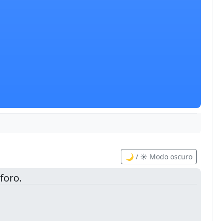
🌙 / ☀️ Modo oscuro
foro.